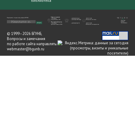
библиотека
Главное здание
Подпишитесь на рассылку афиши БГУНБ
г. Белгород,
+7(4722)31-01-62
10:00–21:00
улица Попова, 39а
+7(4722)26-48-54(ф)
Выходной: пятница
Оценить
работу
Молодежный центр
библиотеки
ОТПРАВИТЬ
г. Белгород,
+7(4722)32-06-70
10:00–21:00
проспект Славы, 65/36
Выходной: понедельник
© 1999–
2026 БГУНБ,
Вопросы и замечания
по работе сайта направлять:
webmaster@bgunb.ru