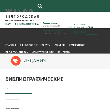
☰
БЕЛГОРОДСКАЯ
ГОСУДАРСТВЕННАЯ УНИВЕРСАЛЬНАЯ
Главное здание
НАУЧНАЯ БИБЛИОТЕКА
10:00–21:00
улица Попова, 39а
Выходной:
пятница
Молодежный центр
10:00–21:00
проспект Славы, 65/36
Выходной:
понедельник
ГЛАВНАЯ
О БИБЛИОТЕКЕ
УСЛУГИ
РЕСУРСЫ
КРАЕВЕДЕНИЕ
ПРОФЕССИОНАЛАМ
#ВМЕСТЕСИЛЬНЕЕ
КОНТАКТЫ
ИЗДАНИЯ
БИБЛИОГРАФИЧЕСКИЕ
библиографические указатели
библиографические списки
библиографические обзоры