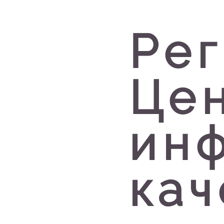
Ре
Це
ин
кач