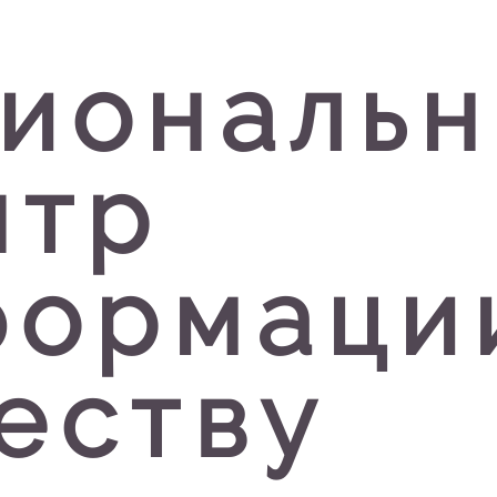
гиональ
нтр
формаци
еству