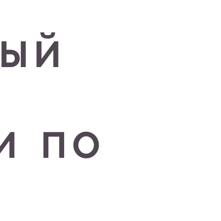
ный
и по